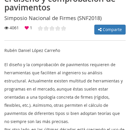
pavimentos
Simposio Nacional de Firmes (SNF2018)
MI
4061
1
Comparte
CUENTA
Rubén Daniel López Carreño
NOTICIAS
BLOG
El diseño y la comprobación de pavimentos requieren de
herramientas que faciliten al ingeniero su análisis
CLUB
estructural. Actualmente existen multitud de herramientas y
AUTORES
programas en el mercado, aunque éstas suelen estar
CONTACTO
orientadas a una tipología concreta de firmes (rígidos,
flexibles, etc.). Asímismo, otras permiten el cálculo de
FAQ
pavimentos de diferentes tipos si bien adoptan teorías que
no siempre son las más precisas.
Comparte:
Por otro lado, en las últimas décadas está creciendo el uso de