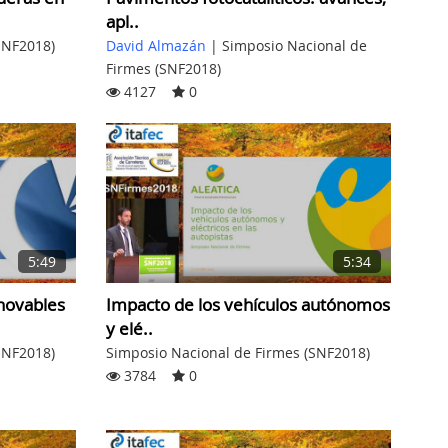
apl..
SNF2018)
David Almazán
|
Simposio Nacional de
Firmes (SNF2018)
4127
0
5:49
5:34
enovables
Impacto de los vehículos autónomos
y elé..
SNF2018)
Simposio Nacional de Firmes (SNF2018)
3784
0