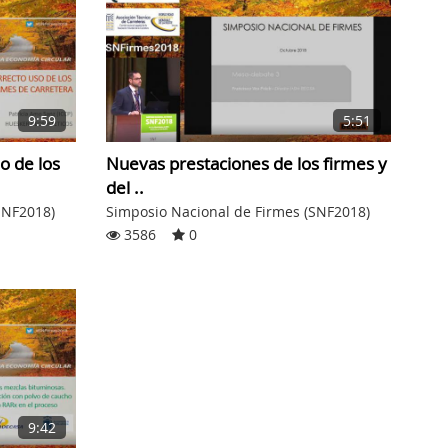
9:59
5:51
so de los
Nuevas prestaciones de los firmes y
del ..
SNF2018)
Simposio Nacional de Firmes (SNF2018)
3586
0
9:42