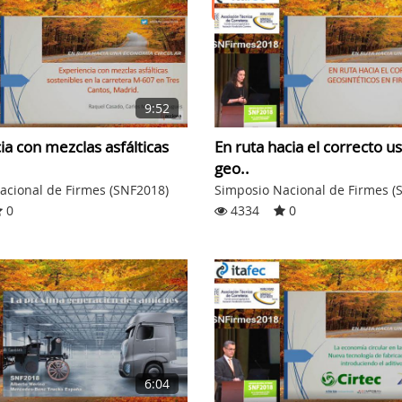
RECOMENDADO
9:52
ia con mezclas asfálticas
En ruta hacia el correcto u
geo..
acional de Firmes (SNF2018)
Simposio Nacional de Firmes (
0
4334
0
6:04