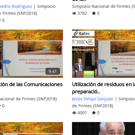
Simposio Nacional de Firmes (
pedro Rodríguez
|
Simposio
3782
0
e Firmes (SNF2018)
0
9:41
Utilización de residuos en l
ión de las Comunicaciones
preparació..
Jesús Felipo Sanjuán
|
Simposi
acional de Firmes (SNF2018)
de Firmes (SNF2018)
0
4001
0