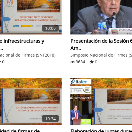
10:06
e infraestructuras y
Presentación de la Sesión 6
..
Am..
acional de Firmes (SNF2018)
Simposio Nacional de Firmes (
0
3634
0
10:34
lidad de firmes de
Elaboración de juntas dura