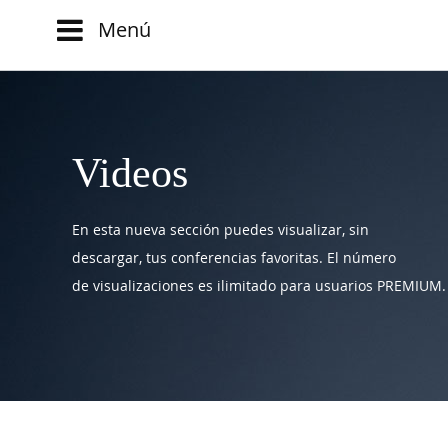
Menú
Main
menu
INICIO
Comparte:
NOTICIAS
EVOLUCIÓN
Videos
BLOG
EVENTOS
CLUB
En esta nueva sección puedes visualizar, sin
WATCH
AUTORES
NOW
descargar, tus conferencias favoritas. El número
ad
CONTACTO
de visualizaciones es ilimitado para usuarios PREMIUM.
PRODUMER
FAQ
VIDEOS
TRANSFORMACIÓN
DIGITAL
CUSTOMER
EXPERIENCE