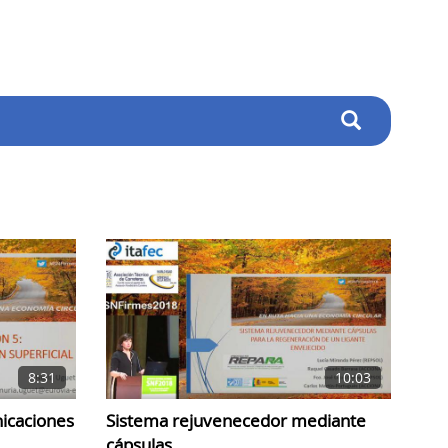
8:31
10:03
icaciones
Sistema rejuvenecedor mediante
cápsulas,..