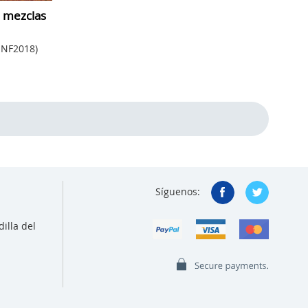
s mezclas
SNF2018)
Síguenos:
illa del