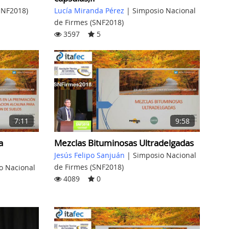
SNF2018)
Lucía Miranda Pérez
|
Simposio Nacional
de Firmes (SNF2018)
3597
5
7:11
9:58
a
Mezclas Bituminosas Ultradelgadas
Jesús Felipo Sanjuán
|
Simposio Nacional
de Firmes (SNF2018)
o Nacional
4089
0