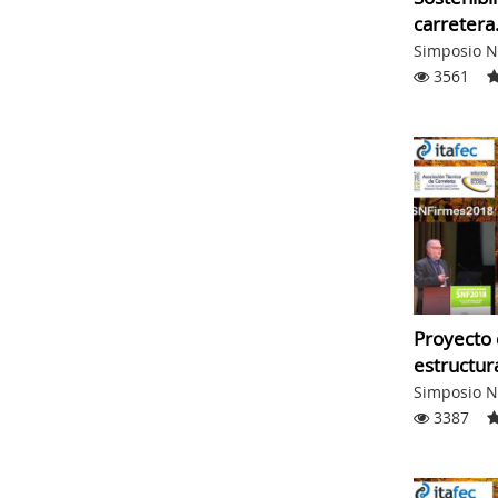
carretera.
Simposio N
3561
Proyecto 
estructura
Simposio N
3387