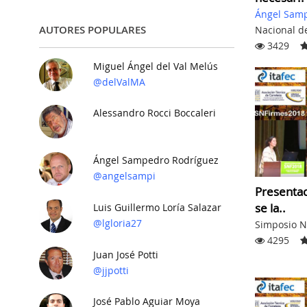
Ángel Sam
AUTORES POPULARES
Nacional d
3429
Miguel Ángel del Val Melús
@delValMA
Alessandro Rocci Boccaleri
Ángel Sampedro Rodríguez
@angelsampi
Presentac
se la..
Luis Guillermo Loría Salazar
@lgloria27
Simposio N
4295
Juan José Potti
@jjpotti
José Pablo Aguiar Moya