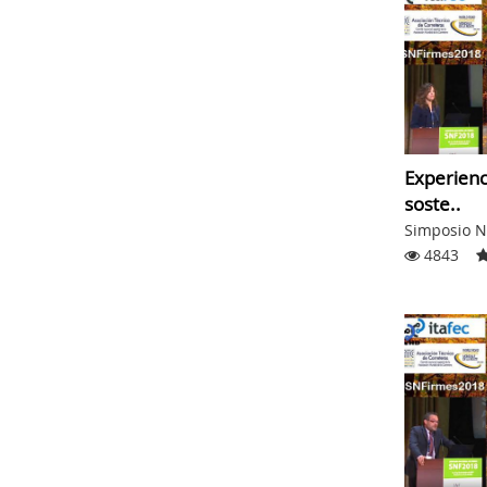
Experienc
soste..
Simposio N
4843