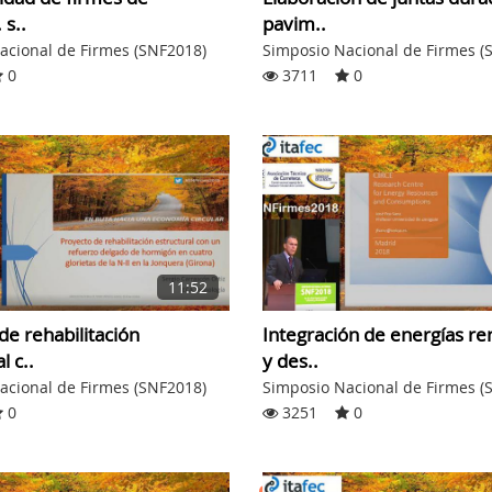
 s..
pavim..
acional de Firmes (SNF2018)
Simposio Nacional de Firmes (
0
3711
0
11:52
Integración de energías r
de rehabilitación
y des..
l c..
Simposio Nacional de Firmes (
acional de Firmes (SNF2018)
3251
0
0