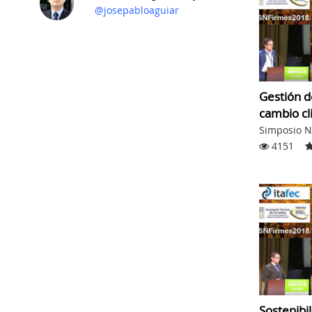
@josepabloaguiar
Gestión d
cambio cli
Simposio N
4151
Sostenibi