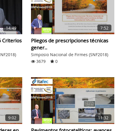
7:52
14:49
Pliegos de prescripciones técnicas
 Criterios
gener..
Simposio Nacional de Firmes (SNF2018)
SNF2018)
3679
0
9:02
11:32
deras en
Pavimentos fotocatalíticos: avances,