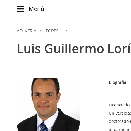
Menú
Main
menu
VOLVER AL AUTORES
INICIO
Comparte:
NOTICIAS
Luis Guillermo Lor
EVOLUCIÓN
BLOG
EVENTOS
CLUB
WATCH
AUTORES
NOW
ad
CONTACTO
Biografía
PRODUMER
FAQ
VIDEOS
Licenciado 
TRANSFORMACIÓN
Universida
DIGITAL
doctorado 
CUSTOMER
impartiend
EXPERIENCE