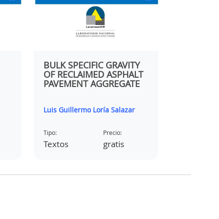
BULK SPECIFIC GRAVITY
EFFECTIV
OF RECLAIMED ASPHALT
SEQUENT
PAVEMENT AGGREGATE
APPLICAT
SLURRY 
ASPHALT
Luis Guillermo Loría Salazar
Luis Guille
PERFOR
Tipo:
Precio:
Tipo:
Textos
gratis
Textos