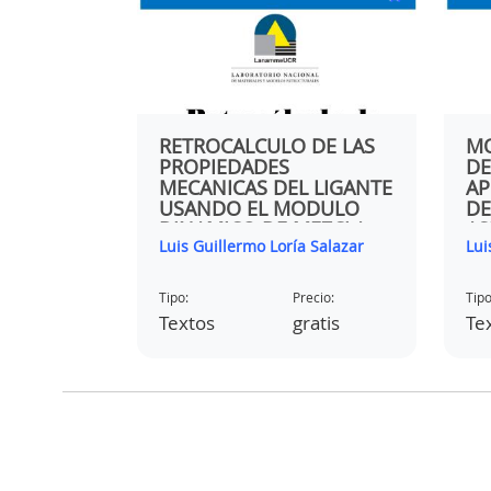
 A LA
RETROCALCULO DE LAS
MO
ÓN
PROPIEDADES
DE
IGANTES
MECANICAS DEL LIGANTE
AP
USANDO EL MODULO
DE
DINAMICO DE MEZCLA
AS
 Salazar
Luis Guillermo Loría Salazar
Lui
ASFALTICA
CO
NE
ecio:
Tipo:
Precio:
Tipo
ratis
Textos
gratis
Te