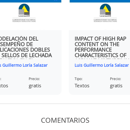
DELACIÓN DEL
IMPACT OF HIGH RAP
SEMPEÑO DE
CONTENT ON THE
LICACIONES DOBLES
PERFORMANCE
 SELLOS DE LECHADA
CHARACTERISTICS OF
FALTICA EN EL
ASPHALT MIXTURES IN
s Guillermo Loría Salazar
Luis Guillermo Loría Salazar
NDADO DE WASHOE,
MANITOBA
VADA
:
Precio:
Tipo:
Precio:
xtos
gratis
Textos
gratis
COMENTARIOS