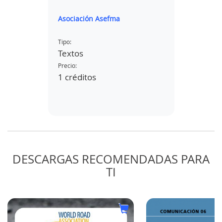
MOME
Asociación Asefma
Juan Jos
Tipo:
Tipo:
Textos
Textos
Precio:
Precio:
1 créditos
1 créd
DESCARGAS RECOMENDADAS PARA
TI
AS
S Y