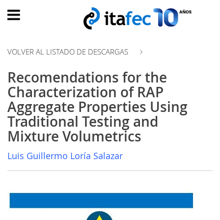
Main
menu
VOLVER AL LISTADO DE DESCARGAS
INICIO
Recomendations for the
EVOLUCIÓN
Characterization of RAP
EVENTOS
Aggregate Properties Using
WATCH
Traditional Testing and
NOW
Mixture Volumetrics
ad
PRODUMER
Luis Guillermo Loría Salazar
VIDEOS
TRANSFORMACIÓN
DIGITAL
CUSTOMER
EXPERIENCE