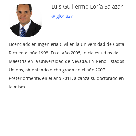
Luis Guillermo Loría Salazar
@lgloria27
Licenciado en Ingeniería Civil en la Universidad de Costa
MEZCLAS BITUMINOSA
Rica en el año 1998. En el año 2005, inicia estudios de
EN CALIENTE
Maestría en la Universidad de Nevada, EN Reno, Estados
FABRICADAS CON
MATERIALES LOCALES.
Unidos, obteniendo dicho grado en el año 2007.
UNA EXPERIENCIA
Posteriormente, en el año 2011, alcanza su doctorado en
Asociación Asefma
COLOMBIANA
la mism..
Tipo:
Precio:
Textos
1 crédit