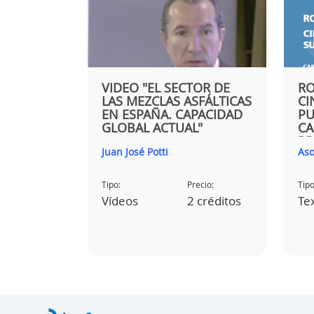
ORME DEL
VIDEO "EL SECTOR DE
RO
TE SOBRE
LAS MEZCLAS ASFÁLTICAS
CI
MANO EN
EN ESPAÑA. CAPACIDAD
PU
N
GLOBAL ACTUAL"
CA
PR
ica
Juan José Potti
Aso
C
AU
etera
RE
Tipo:
Precio:
Tipo
Vídeos
2 créditos
Te
ecio:
 créditos