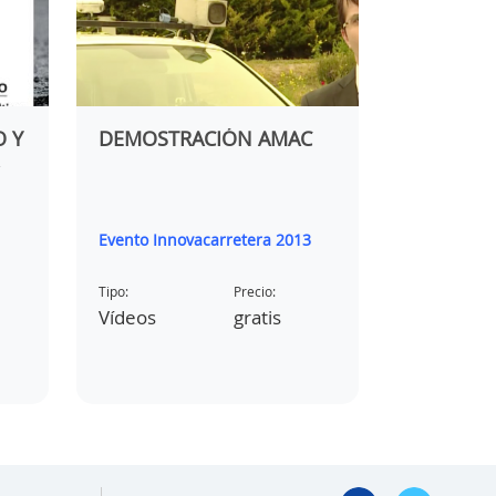
O Y
DEMOSTRACIÓN AMAC
VIDEO H
DOCUME
TÉCNICA
PARA LA 
CPR. VIS
Evento Innovacarretera 2013
Carlos Alo
ORGANI
NOTIFIC
Tipo:
Precio:
Tipo:
Vídeos
gratis
Vídeos