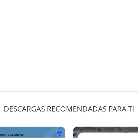
USE OF WASTE
PRODUCTS AS BITUM
MODIFIERS IN COSTA
RICA
Luis Guillermo Loría Salazar
Tipo:
Precio:
Textos
gratis
DESCARGAS RECOMENDADAS PARA TI