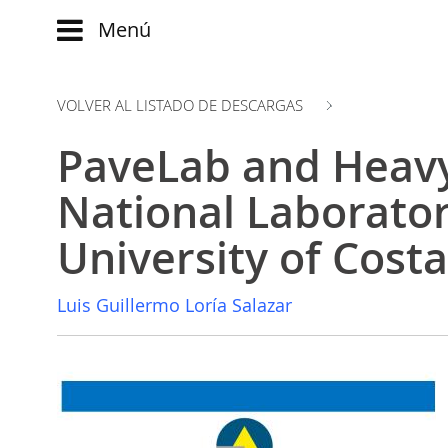
Menú
Main
menu
VOLVER AL LISTADO DE DESCARGAS
INICIO
Comparte:
NOTICIAS
PaveLab and Heavy
EVOLUCIÓN
BLOG
EVENTOS
National Laborator
CLUB
WATCH
University of Costa
AUTORES
NOW
ad
CONTACTO
PRODUMER
Luis Guillermo Loría Salazar
FAQ
VIDEOS
TRANSFORMACIÓN
DIGITAL
CUSTOMER
EXPERIENCE