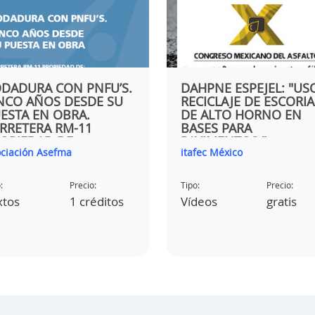
DADURA CON PNFU’S.
DAHPNE ESPEJEL: "US
NCO AÑOS DESDE SU
RECICLAJE DE ESCORIA
ESTA EN OBRA.
DE ALTO HORNO EN
RRETERA RM-11
BASES PARA
OPIEDAD DE:
PAVIMENTOS "
ciación Asefma
itafec México
OMUNIDAD
TÓNOMA DE LA
GIÓN DE MURCIA
:
Precio:
Tipo:
Precio:
xtos
1 créditos
Vídeos
gratis