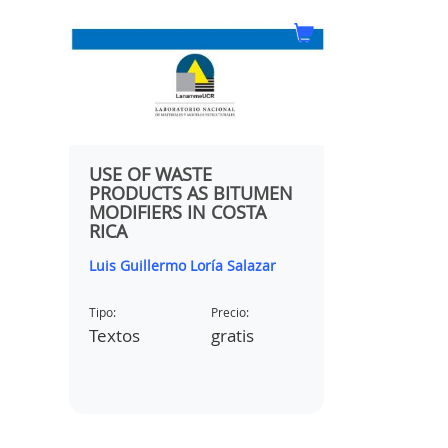
S
USE OF WASTE
ANÁLISIS
PRODUCTS AS BITUMEN
PRINCIP
MODIFIERS IN COSTA
PRODUCI
RICA
DETERIO
PAVIMEN
Luis Guillermo Loría Salazar
Asociación
Tipo:
Precio:
Tipo:
os
Textos
gratis
Vídeos