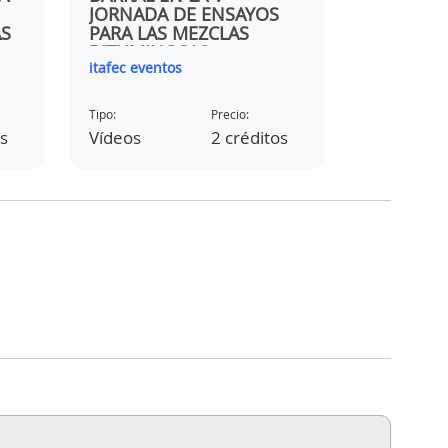
JORNADA DE ENSAYOS
JORNADA
S
PARA LAS MEZCLAS
PARA LA
BITUMINOSAS
BITUMIN
itafec eventos
itafec even
Tipo:
Precio:
Tipo:
os
Vídeos
2 créditos
Vídeos