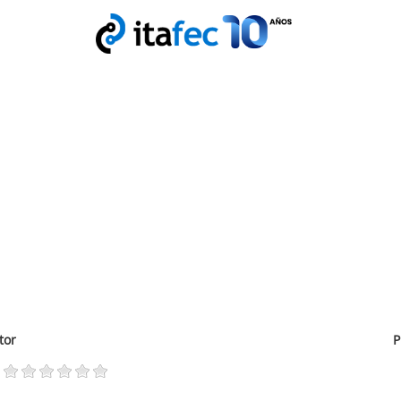
tor
P