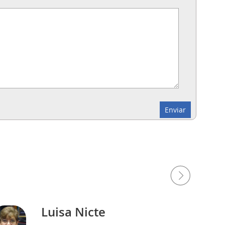
Luisa Nicte
PP