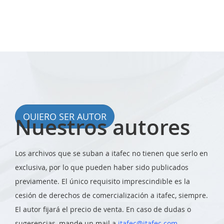
QUIERO SER AUTOR
Nuestros autores
Los archivos que se suban a itafec no tienen que serlo en
exclusiva, por lo que pueden haber sido publicados
previamente. El único requisito imprescindible es la
cesión de derechos de comercialización a itafec, siempre.
El autor fijará el precio de venta. En caso de dudas o
sugerencias, mande un mail a
itafec@itafec.com