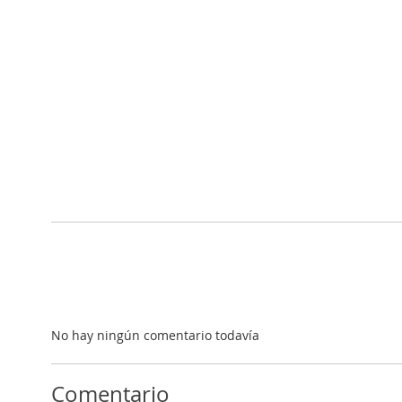
DISEÑO DE MEZCL
ASFÁLTICAS. DEFIN
DE LOS CRITERIOS 
DISEÑO
Jesús Felipo Sanjuán
Tipo:
Precio:
Vídeos
grati
No hay ningún comentario todavía
DISEÑO DE MEZCL
ASFÁLTICAS. DEFIN
DE LOS CRITERIOS 
Comentario
DISEÑO