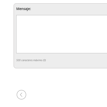
Jesús Felipo Sanjuán
Mensaje:
Tipo:
Precio:
Vídeos
grati
500 caracteres máximo (
0
)