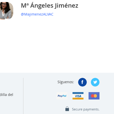
Mª Ángeles Jiménez
@MajimenezALVAC
Síguenos:
illa del