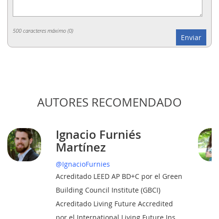
500 caracteres máximo (
0
)
AUTORES RECOMENDADO
Ignacio Furniés
Martínez
@IgnacioFurnies
Acreditado LEED AP BD+C por el Green
Building Council Institute (GBCI)
Acreditado Living Future Accredited
por el International Living Future Ins..