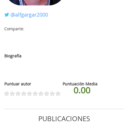
@alfgargar2000
MI
Comparte:
CUENTA
NOTICIAS
Biografía
BLOG
CLUB
Puntuar autor
Puntuación Media
AUTORES
0.00
CONTACTO
FAQ
PUBLICACIONES
Comparte: