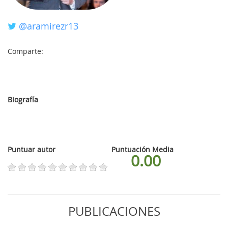
@aramirezr13
MI
Comparte:
CUENTA
NOTICIAS
Biografía
BLOG
CLUB
Puntuar autor
AUTORES
Puntuación Media
0.00
CONTACTO
FAQ
PUBLICACIONES
Comparte: