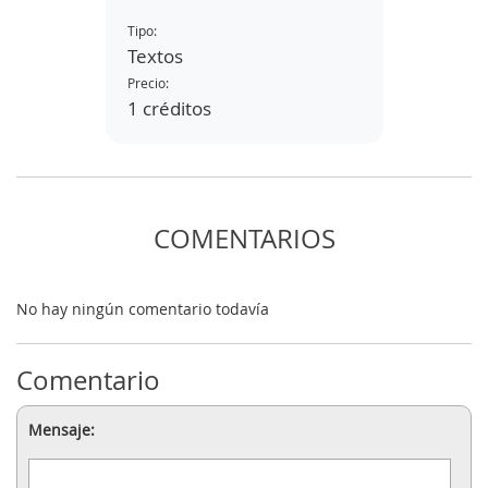
UTILIZACIÓN EN LA
CONSERVACIÓN
Tipo:
Textos
Precio:
1 créditos
COMENTARIOS
No hay ningún comentario todavía
 CON
TO
Comentario
LES:
a
Mensaje: