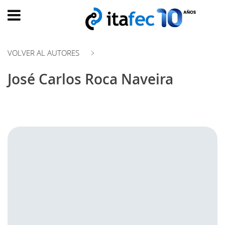
Main
menu
VOLVER AL AUTORES
INICIO
José Carlos Roca Naveira
EVOLUCIÓN
EVENTOS
WATCH
NOW
ad
PRODUMER
VIDEOS
TRANSFORMACIÓN
DIGITAL
CUSTOMER
EXPERIENCE