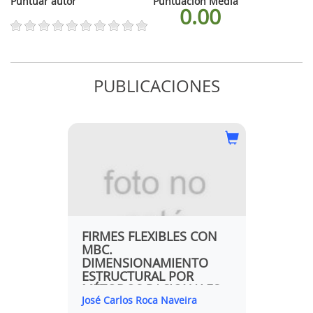
Puntuar autor
Puntuación Media
0.00
PUBLICACIONES
 CON
FIRMES FLEXIBLES CON
MBC.
TO
DIMENSIONAMIENTO
ESTRUCTURAL POR
LES:
MÉTODOS RACIONALES:
a
José Carlos Roca Naveira
HACIA UNA MEJOR