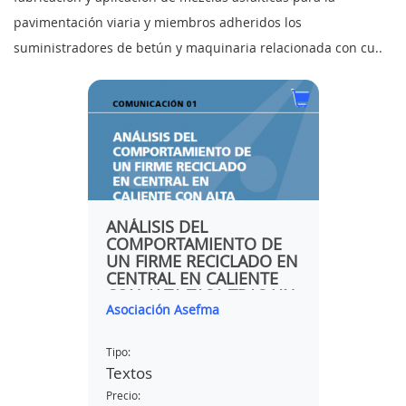
pavimentación viaria y miembros adheridos los
suministradores de betún y maquinaria relacionada con cu..
 DE
ANÁLISIS DEL
UN N
COMPORTAMIENTO DE
EN LA
DA
UN FIRME RECICLADO EN
DE T
 CM-
CENTRAL EN CALIENTE
CARRE
CON ALTA TASA TRAS UN
AUTOR
Asociación Asefma
Miguel 
AÑO EN SERVICIO.
Tipo:
Tipo:
Textos
Vídeo
Precio:
Precio: