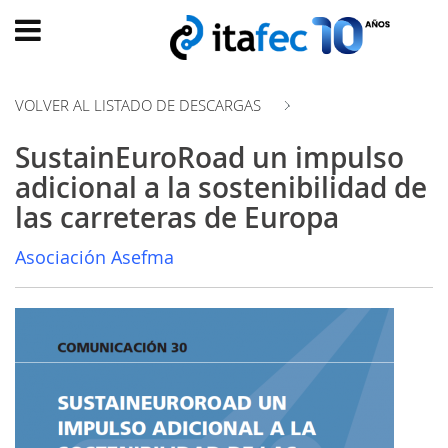
Main
menu
VOLVER AL LISTADO DE DESCARGAS
INICIO
SustainEuroRoad un impulso
EVOLUCIÓN
adicional a la sostenibilidad de
EVENTOS
las carreteras de Europa
WATCH
NOW
Asociación Asefma
ad
PRODUMER
VIDEOS
TRANSFORMACIÓN
DIGITAL
CUSTOMER
EXPERIENCE