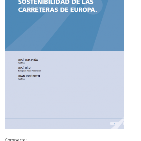
MI
CUENTA
NOTICIAS
BLOG
CLUB
AUTORES
CONTACTO
FAQ
Comparte:
Comparte: