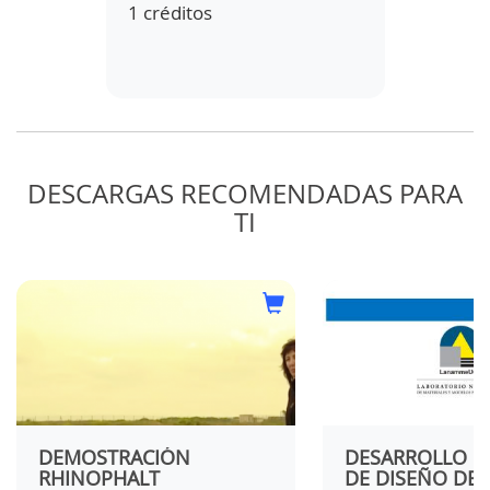
1 créditos
2 créd
DESCARGAS RECOMENDADAS PARA
TI
 DE
DO EN
NTE
AS UN
DEMOSTRACIÓN
DESARROLLO DE
RHINOPHALT
DE DISEÑO DE