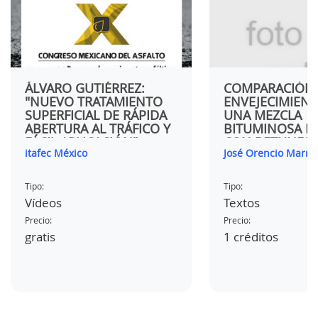
ÁLVARO GUTIÉRREZ:
COMPARACIÓN 
"NUEVO TRATAMIENTO
ENVEJECIMIEN
SUPERFICIAL DE RÁPIDA
UNA MEZCLA
ABERTURA AL TRÁFICO Y
BITUMINOSA F
FÁCIL APLICACIÓN"
CON BETUNES
itafec México
José Orencio Marró
MODIFICADOS,
POLÍMERO Y C
CAUCHO DE NF
Tipo:
Tipo:
Vídeos
Textos
Precio:
Precio:
gratis
1 créditos