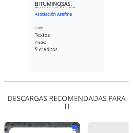
ISEÑO
BITUMINOSAS.
INFR
ÓN
EVALUACIÓN DE
FERRO
Asociación Asefma
Asociac
DEFECTOS
PREST
AS DE
"
Tipo:
Tipo:
Textos
Textos
Precio:
Precio:
5 créditos
1 créd
DESCARGAS RECOMENDADAS PARA
TI
 CE