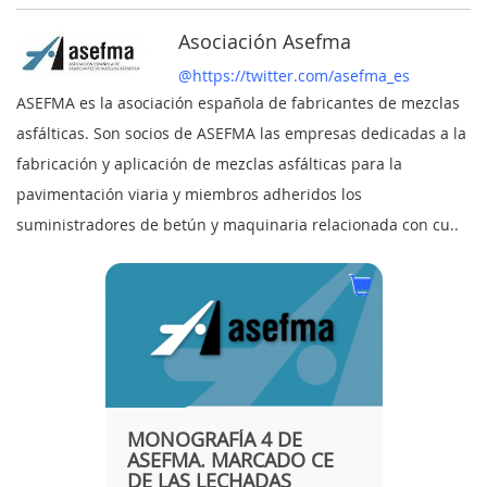
Asociación Asefma
@https://twitter.com/asefma_es
ASEFMA es la asociación española de fabricantes de mezclas
asfálticas. Son socios de ASEFMA las empresas dedicadas a la
fabricación y aplicación de mezclas asfálticas para la
pavimentación viaria y miembros adheridos los
suministradores de betún y maquinaria relacionada con cu..
O:
MONOGRAFÍA 4 DE
SUBB
ASEFMA. MARCADO CE
BITU
DE LAS LECHADAS
ASFÁL