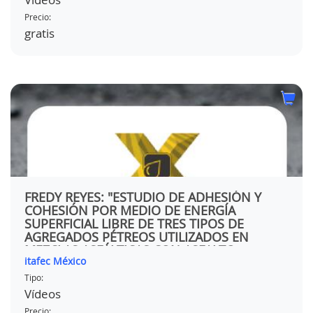
Precio:
gratis
FREDY REYES: "ESTUDIO DE ADHESIÓN Y
COHESIÓN POR MEDIO DE ENERGÍA
SUPERFICIAL LIBRE DE TRES TIPOS DE
AGREGADOS PÉTREOS UTILIZADOS EN
MEZCLAS ASFÁLTICAS CON ASFALTO
itafec México
PENETRACIÓN 60-70"
Tipo:
Vídeos
Precio: