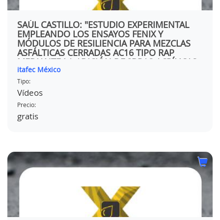
SAÚL CASTILLO: "ESTUDIO EXPERIMENTAL
EMPLEANDO LOS ENSAYOS FENIX Y
MÓDULOS DE RESILIENCIA PARA MEZCLAS
ASFÁLTICAS CERRADAS AC16 TIPO RAP
MEDIANTE LA ADICIÓN DE ?BRAS ACRÍLICAS
itafec México
MEXICANAS"
Tipo:
Vídeos
Precio:
gratis