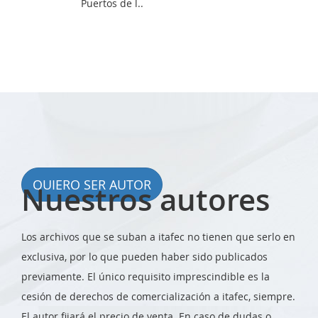
Puertos de l..
QUIERO SER AUTOR
Nuestros autores
Los archivos que se suban a itafec no tienen que serlo en
exclusiva, por lo que pueden haber sido publicados
previamente. El único requisito imprescindible es la
cesión de derechos de comercialización a itafec, siempre.
El autor fijará el precio de venta. En caso de dudas o