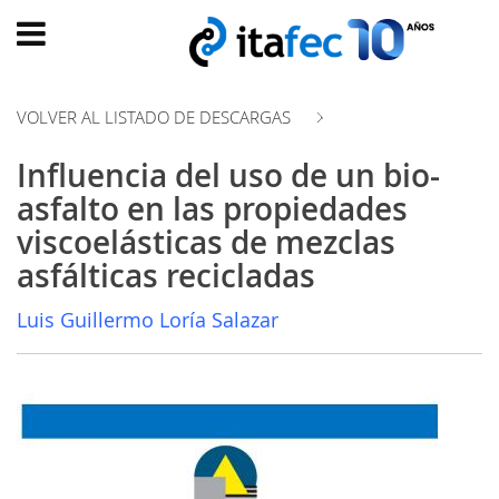
Main
menu
VOLVER AL LISTADO DE DESCARGAS
INICIO
Influencia del uso de un bio-
EVOLUCIÓN
asfalto en las propiedades
EVENTOS
viscoelásticas de mezclas
WATCH
asfálticas recicladas
NOW
ad
Luis Guillermo Loría Salazar
PRODUMER
VIDEOS
TRANSFORMACIÓN
DIGITAL
CUSTOMER
EXPERIENCE