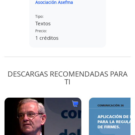
ázquez
Asociación Asefma
Asociac
SIMULADOR DE
EQUIV
CONDUCCIÓN
HUME
TEMP
Tipo:
Tipo:
ENSAY
Textos
Textos
LAVA
Precio:
Precio:
1 créditos
1 créd
DESCARGAS RECOMENDADAS PARA
TI
OLOR
L
 DEL
E EL