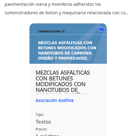
pavimentación viaria y miembros adheridos los
suministradores de betún y maquinaria relacionada con cu..
MEZCLAS ASFÁLTICAS
RIEG
DE
CON BETUNES
A EN
MODIFICADOS CON
NANOTUBOS DE
CASO
CARBONO. DISEÑO Y
Asociación Asefma
Miguel 
PROPIEDADES
a
Tipo:
Tipo:
Textos
Textos
Precio:
Precio: