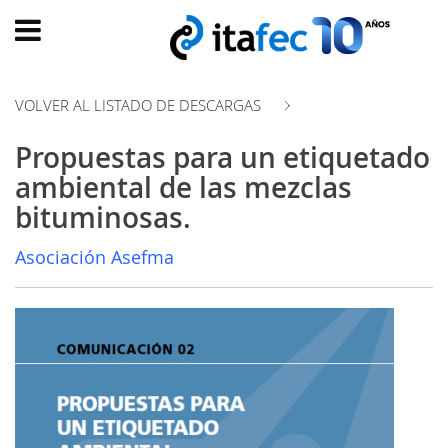
Main
menu
VOLVER AL LISTADO DE DESCARGAS
INICIO
Propuestas para un etiquetado
EVOLUCIÓN
ambiental de las mezclas
EVENTOS
bituminosas.
WATCH
NOW
Asociación Asefma
ad
PRODUMER
VIDEOS
TRANSFORMACIÓN
DIGITAL
CUSTOMER
EXPERIENCE