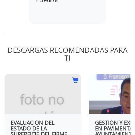
1 créditos
1 créd
DESCARGAS RECOMENDADAS PARA
TI
AS
N
 Y
EVALUACIÓN DEL
GESTIÓN Y EXP
ESTADO DE LA
EN PAVIMENTA
SUPERFICIE DEL FIRME
AYUNTAMIENTO