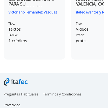
PARA SU
VALENCIA. CAT
REHABILITACIÓN
PATOLOGÍAS E
Victoriano Fernández Vázquez
itafec eventos y fo
PAVIMENTOS 
Tipo:
Tipo:
Textos
Vídeos
Precio:
Precio:
1 créditos
gratis
Preguntas Habituales
Terminos y Condiciones
Privacidad