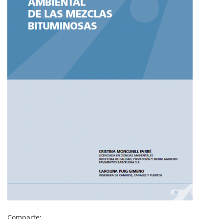
MI
CUENTA
NOTICIAS
BLOG
CLUB
AUTORES
CONTACTO
FAQ
Comparte:
Comparte: