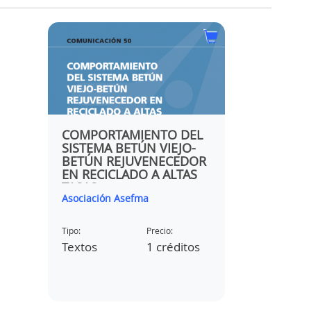
A
COMPORTAMIENTO DEL
RECUPER
SISTEMA BETÚN VIEJO-
DAÑO EN
BETÚN REJUVENECEDOR
BITUMINO
NA
EN RECICLADO A ALTAS
DE SU C
IA
TASAS
REPARAD
Asociación Asefma
Asociación
OPTIMIZA
CONSERV
FIRMES 
Tipo:
Precio:
Tipo:
os
Textos
1 créditos
Textos