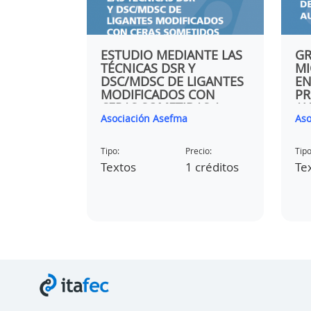
 DE LA
ESTUDIO MEDIANTE LAS
GR
ICA DE
TÉCNICAS DSR Y
M
MA8 EN
DSC/MDSC DE LIGANTES
EN
NFLUENCIA
MODIFICADOS CON
PR
ACIÓN
CERAS SOMETIDAS A
AU
Asociación Asefma
Aso
ENVEJECIMIENTO RTFOT
Y PAV.
ecio:
Tipo:
Precio:
Tipo
 créditos
Textos
1 créditos
Te