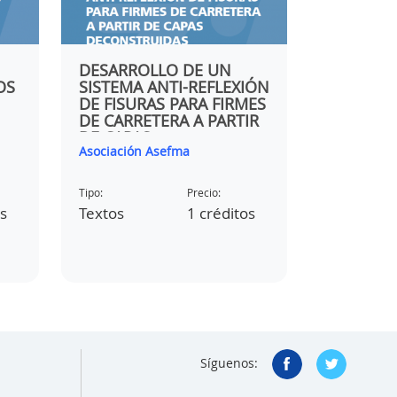
DESARROLLO DE UN
JORNADA
OS
SISTEMA ANTI-REFLEXIÓN
CÁCERES 
DE FISURAS PARA FIRMES
LUACES
DE CARRETERA A PARTIR
DE CAPAS
Asociación Asefma
itafec files
RECONSTRUIDA DE
NEUMÁTICOS USADOS
Tipo:
Precio:
Tipo:
os
Textos
1 créditos
Vídeos
Síguenos: