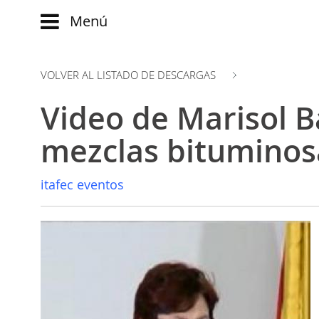
Menú
Main
menu
VOLVER AL LISTADO DE DESCARGAS
INICIO
Comparte:
NOTICIAS
Video de Marisol B
EVOLUCIÓN
BLOG
EVENTOS
mezclas bituminos
CLUB
WATCH
AUTORES
NOW
itafec eventos
ad
CONTACTO
PRODUMER
FAQ
VIDEOS
TRANSFORMACIÓN
DIGITAL
CUSTOMER
EXPERIENCE