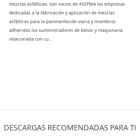
mezclas asfálticas. Son socios de ASEFMA las empresas
dedicadas a la fabricación y aplicación de mezclas
asfálticas para la pavimentación viaria y miembros
MEZCLAS SEMICALIEN
adheridos los suministradores de betún y maquinaria
FABRICADAS CON LA
TECNOLOGÍA ESPUMA
relacionada con cu..
BETÚN PARTE II.
FABRICACIÓN Y
Asociación Asefma
COMPARATIVO CON LA
MEZCLAS CALIENTES
Tipo:
Precio:
Textos
1 crédit
DESCARGAS RECOMENDADAS PARA TI