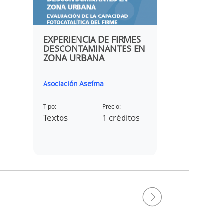
TES
EXPERIENCIA DE FIRMES
VIDEO D
DESCONTAMINANTES EN
EN LA V 
-
ZONA URBANA
ENSAYOS
MEZCLAS
Asociación Asefma
itafec even
S
Tipo:
Precio:
Tipo:
os
Textos
1 créditos
Vídeos