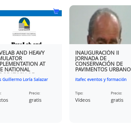
EXPERIENCIA DE FIRM
DESCONTAMINANTES 
ZONA URBANA
Asociación Asefma
Tipo:
Precio:
VELAB AND HEAVY
INAUGURACIÓN II
Textos
1 crédit
MULATOR
JORNADA DE
PLEMENTATION AT
CONSERVACIÓN DE
E NATIONAL
PAVIMENTOS URBANO
BORATORY OF
s Guillermo Loría Salazar
itafec eventos y formación
TERIALS AND TESTING
DELS OF THE
IVERSITY OF COSTA
:
Precio:
Tipo:
Precio:
CA
xtos
gratis
Vídeos
gratis