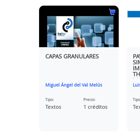
CAPAS GRANULARES
PA
DE LA
SI
DES
IM
TH
LA
Miguel Ángel del Val Melús
Lui
MA
MO
UN
ecio:
Tipo:
Precio:
Tipo
RI
 créditos
Textos
1 créditos
Te