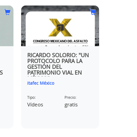
ES
EN
RICARDO SOLORIO: "UN
EVALUACI
os
PROTOCOLO PARA LA
DE OBRA
GESTIÓN DEL
CON ÁRI
S
PATRIMONIO VIAL EN
PROCEDE
MÉXICO"
SECTOR 
itafec México
Asociación
Tipo:
Precio:
Tipo:
Vídeos
gratis
Textos