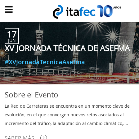
Main
menu
17
INICIO
JUN
XV JORNADA TÉCNICA DE ASEFMA
EVOLUCIÓN
EVENTOS
#XVJornadaTecnicaAsefma
WATCH
NOW
ad
PRODUMER
Sobre el Evento
VIDEOS
La Red de Carreteras se encuentra en un momento clave de
TRANSFORMACIÓN
evolución, en el que convergen nuevos retos asociados al
DIGITAL
incremento del tráfico, la adaptación al cambio climático,....
CUSTOMER
SABER MÁS
EXPERIENCE