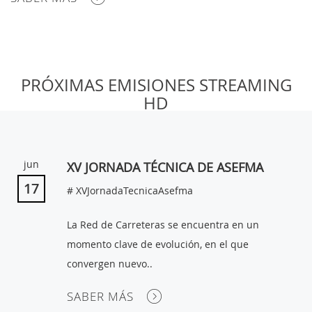
MI
PRÓXIMAS EMISIONES STREAMING
CUENTA
HD
NOTICIAS
BLOG
jun
XV JORNADA TÉCNICA DE ASEFMA
CLUB
17
# XVJornadaTecnicaAsefma
AUTORES
La Red de Carreteras se encuentra en un
CONTACTO
momento clave de evolución, en el que
FAQ
convergen nuevo..
SABER MÁS
Comparte: