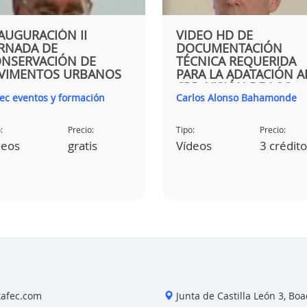
Tipo:
Precio:
AUGURACIÓN II
VIDEO HD DE
Vídeos
gratis
RNADA DE
DOCUMENTACIÓN
NSERVACIÓN DE
TÉCNICA REQUERIDA
VIMENTOS URBANOS
PARA LA ADATACIÓN A
CPR. VISIÓN DE LOS
fec eventos y formación
Carlos Alonso Bahamonde
ORGANISMOS
NOTIFICADOS
:
Precio:
Tipo:
Precio:
deos
gratis
Vídeos
3 crédit
tafec.com
Junta de Castilla León 3, Boad