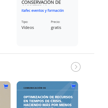
CONSERVACIÓN DE
CARRETERAS
itafec eventos y formación
Asociación
Tipo:
Precio:
Tipo:
os
Vídeos
gratis
Textos