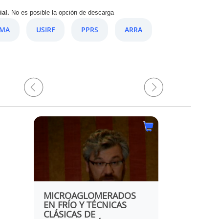
ial.
No es posible la opción de descarga
EMA
USIRF
PPRS
ARRA
MICROAGLOMERADOS
MEZCLAS
EN FRÍO Y TÉCNICAS
SONO-RE
CLÁSICAS DE
VIAPHON