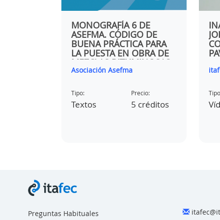
 EN
MONOGRAFÍA 6 DE
IN
T
ASEFMA. CÓDIGO DE
JO
BUENA PRÁCTICA PARA
CO
LA PUESTA EN OBRA DE
PA
MEZCLAS BITUMINOSAS
Asociación Asefma
ita
ecio:
Tipo:
Precio:
Tipo
ratis
Textos
5 créditos
Ví
itafec@i
Preguntas Habituales