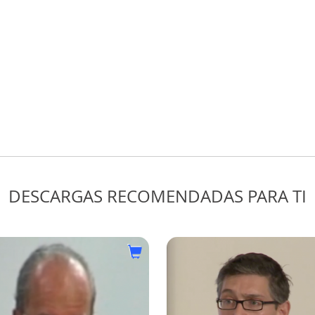
Asociación Asefma
Tipo:
Precio:
Textos
1 crédit
DESCARGAS RECOMENDADAS PARA TI
MICROAGLOMERADOS
EN FRÍO Y TÉCNICAS
CLÁSICAS DE
CONSERVACIÓN DE
CARRETERAS
itafec eventos y formación