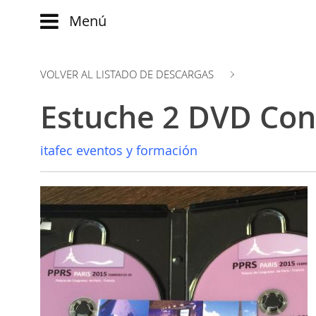
Menú
Main
menu
VOLVER AL LISTADO DE DESCARGAS
INICIO
Comparte:
NOTICIAS
Estuche 2 DVD Con
EVOLUCIÓN
BLOG
EVENTOS
CLUB
itafec eventos y formación
WATCH
AUTORES
NOW
ad
CONTACTO
PRODUMER
FAQ
VIDEOS
TRANSFORMACIÓN
DIGITAL
CUSTOMER
EXPERIENCE