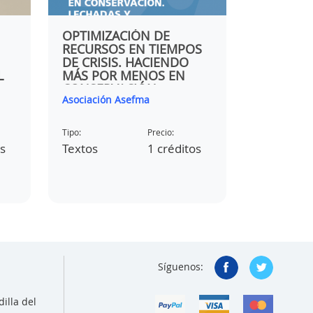
OPTIMIZACIÓN DE
VENKAT L
RECURSOS EN TIEMPOS
OVERVIE
DE CRISIS. HACIENDO
PAVEMEN
L
MÁS POR MENOS EN
IN CANA
CONSERVACIÓN.
Asociación Asefma
itafec Méxi
LECHADAS Y
MICROANGLOMERADOS
EN FRÍO.
Tipo:
Precio:
Tipo:
os
Textos
1 créditos
Vídeos
Síguenos:
illa del