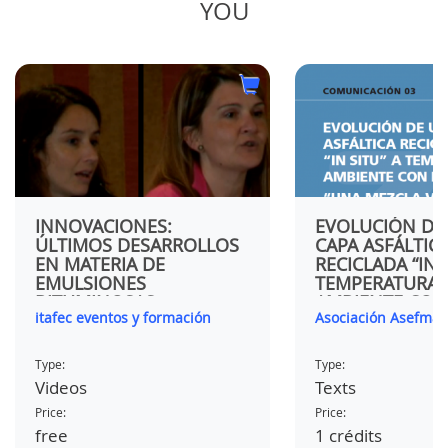
YOU
TIVO
ÍA DE
O,
INNOVACIONES:
EVOLUCIÓN DE
ÚLTIMOS DESARROLLOS
CAPA ASFÁLTIC
EN MATERIA DE
RECICLADA “IN-
EMULSIONES
TEMPERATURA
BITUMINOSAS
AMBIENTE CON
itafec eventos y formación
Asociación Asefma
EMULSIÓN. “U
MEZCLA VIVA”
Type:
Type:
Videos
Texts
Price:
Price:
free
1 crédits