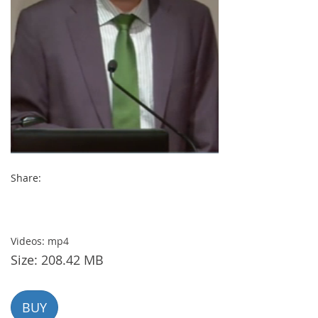
MY
ACCOUNT
NEWS
BLOG
Share:
CLUB
AUTHORS
CONTACT
Videos: mp4
Size: 208.42 MB
FAQ
BUY
Share: