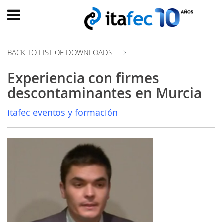
Main
menu
BACK TO LIST OF DOWNLOADS
HOME
Experiencia con firmes
EVOLUTION
descontaminantes en Murcia
EVENTS
itafec eventos y formación
WATCH
NOW
ew
PRODUMER
VIDEOS
DIGITAL
TRANSFORMATION
CUSTOMER
EXPERIENCE