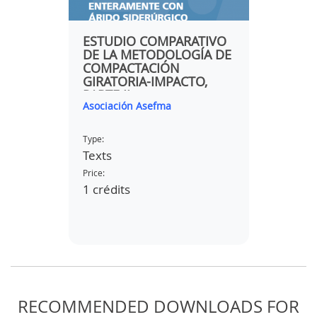
AS
ESTUDIO COMPARATIVO
RAUL 
S Y
DE LA METODOLOGÍA DE
"EVAL
COMPACTACIÓN
DIFFE
GIRATORIA-IMPACTO,
STRU
PARTE II
ASPHA
Asociación Asefma
itafec 
IN TH
MICR
TEMP
Type:
Type:
Texts
Video
Price:
Price:
1 crédits
free
RECOMMENDED DOWNLOADS FOR