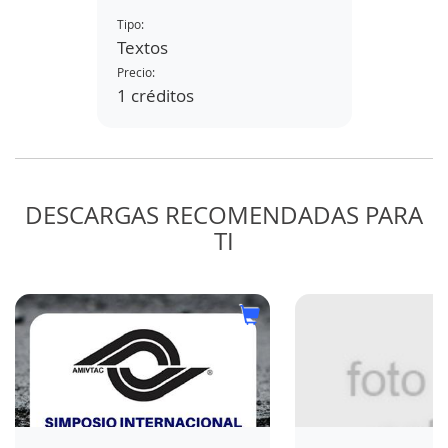
SEGREGACIONES EN LA
Tipo:
Tipo:
PUESTA EN OBRA DE
Textos
Vídeo
MEZCLAS BITUMINOSAS
EN CALIENTE
Precio:
Precio:
1 créditos
gratis
DESCARGAS RECOMENDADAS PARA
TI
ÉTODOS
RA EL
UO Y
E
N LA
DE