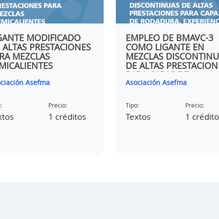
CONTRIBUCIÓN DEL
Asociación Asefma
SECTOR DE LAS MEZCL
ASFÁLTICAS
Tipo:
Precio:
GANTE MODIFICADO
EMPLEO DE BMAVC-3
Textos
5 crédit
 ALTAS PRESTACIONES
COMO LIGANTE EN
RA MEZCLAS
MEZCLAS DISCONTINU
MICALIENTES
DE ALTAS PRESTACION
PARA CAPAS DE
ciación Asefma
Asociación Asefma
RODADURA, EXPERIEN
COMUNIDAD DE
MADRID.
:
Precio:
Tipo:
Precio:
xtos
1 créditos
Textos
1 crédit