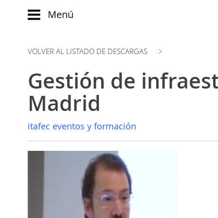
Menú
Main
menu
VOLVER AL LISTADO DE DESCARGAS
INICIO
Comparte:
NOTICIAS
Gestión de infraes
EVOLUCIÓN
BLOG
EVENTOS
Madrid
CLUB
WATCH
AUTORES
NOW
itafec eventos y formación
ad
CONTACTO
PRODUMER
FAQ
VIDEOS
TRANSFORMACIÓN
DIGITAL
CUSTOMER
EXPERIENCE