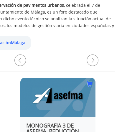
servación de pavimentos urbanos
, celebrada el 7 de
Ayuntamiento de Málaga, es un foro destacado que
dicho evento técnico se analizan la situación actual de
ios, los modelos de gestión viaria en ciudades españolas y
aciónMálaga
MONOGRAFÍA 3 DE
USE OF 
ASEFMA. REDUCCIÓN
PRODUCT