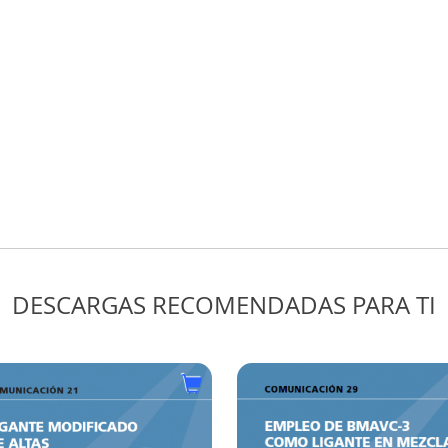
EJECUCIÓN Y CASOS
PRÁCTICOS
Ángel Sampedro Rodríguez
Tipo:
Precio:
Textos
1 crédit
DESCARGAS RECOMENDADAS PARA TI
MONOGRAFÍA 3 DE
ASEFMA. REDUCCIÓN
DEL RUIDO AMBIENTA
EN ORIGEN. LA