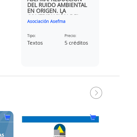
DEL RUIDO AMBIENTAL
MODIFIER
EN ORIGEN. LA
RICA
CONTRIBUCIÓN DEL
Asociación Asefma
Luis Guille
SECTOR DE LAS MEZCLAS
ASFÁLTICAS
Tipo:
Precio:
Tipo:
os
Textos
5 créditos
Textos
L