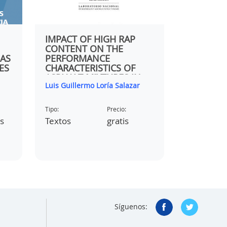
AS
IMPACT OF HIGH RAP
METODO
os
CONTENT ON THE
INTEGRA
AS
PERFORMANCE
INCORPO
ES
CHARACTERISTICS OF
DE MODI
ASPHALT MIXTURES IN
MATRICES
Luis Guillermo Loría Salazar
Luis Guille
CIA
MANITOBA
Tipo:
Precio:
Tipo:
os
Textos
gratis
Textos
Síguenos: