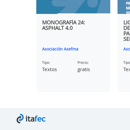
 DE
MONOGRAFÍA 24:
LI
ASPHALT 4.0
DE
 BUENAS
PA
SE
E
Asociación Asefma
Aso
MINOSAS
ecio:
Tipo:
Precio:
Tipo
 créditos
Textos
gratis
Te