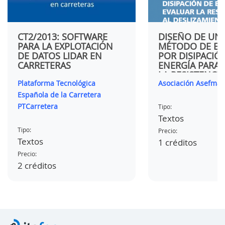
CT2/2013: SOFTWARE
DISEÑO DE UN
PARA LA EXPLOTACIÓN
MÉTODO DE E
DE DATOS LIDAR EN
POR DISIPACIÓ
CARRETERAS
ENERGÍA PARA 
LA RESISTENCIA
Plataforma Tecnológica
Asociación Asefma
DESLIZAMIENTO
SEGURIDAD VIA
Española de la Carretera
PTCarretera
Tipo:
Textos
Tipo:
Precio:
Textos
1 créditos
Precio:
2 créditos