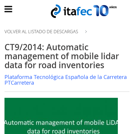
Main
menu
VOLVER AL LISTADO DE DESCARGAS
INICIO
CT9/2014: Automatic
EVOLUCIÓN
management of mobile lidar
EVENTOS
data for road inventories
WATCH
NOW
Plataforma Tecnológica Española de la Carretera
PTCarretera
ad
PRODUMER
VIDEOS
TRANSFORMACIÓN
DIGITAL
CUSTOMER
EXPERIENCE