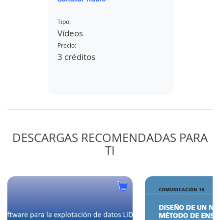
(SMA)
Español
PTCarre
Tipo:
Vídeos
Tipo:
Precio:
Textos
3 créditos
Precio:
2 créd
DESCARGAS RECOMENDADAS PARA
TI
ODO
N A
PHALT