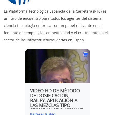
La Plataforma Tecnológica Española de la Carretera (PTC) es
un foro de encuentro para todos los agentes del sistema
ciencia-tecnología-empresa con un papel relevante en el
fomento del empleo, la competitividad y el crecimiento en el
sector de las infraestructuras viarias en Españ..
AS
VIDEO HD DE MÉTODO
CT7/2
N LAS
DE DOSIFICACIÓN
CRITE
BAILEY. APLICACIÓN A
DE VI
ÓN Y
LAS MEZCLAS TIPO
ADEL
O.
STONE MASTIC ASPHALT
Baltasar Rubio
Platafo