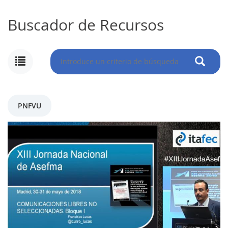
Buscador de Recursos
MI
CUENTA
NOTICIAS
PNFVU
BLOG
CLUB
AUTORES
CONTACTO
FAQ
Comparte: