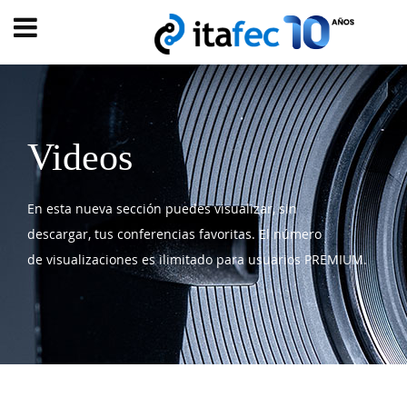
Main
menu
INICIO
EVOLUCIÓN
Videos
EVENTOS
En esta nueva sección puedes visualizar, sin
WATCH
NOW
descargar, tus conferencias favoritas. El número
ad
de visualizaciones es ilimitado para usuarios PREMIUM.
PRODUMER
VIDEOS
TRANSFORMACIÓN
DIGITAL
CUSTOMER
EXPERIENCE