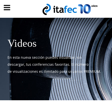
Main
menu
INICIO
EVOLUCIÓN
Videos
EVENTOS
En esta nueva sección puedes visualizar, sin
WATCH
NOW
descargar, tus conferencias favoritas. El número
ad
de visualizaciones es ilimitado para usuarios PREMIUM.
PRODUMER
VIDEOS
TRANSFORMACIÓN
DIGITAL
CUSTOMER
EXPERIENCE