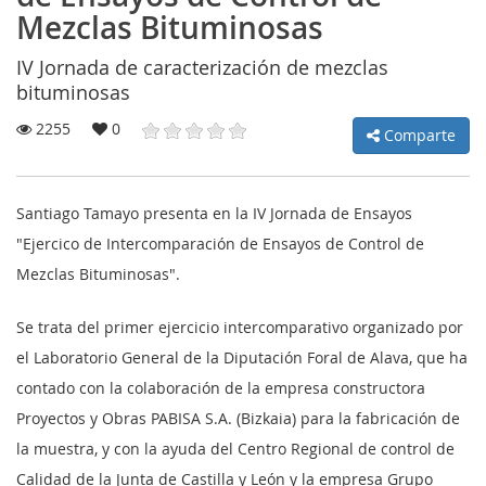
Mezclas Bituminosas
IV Jornada de caracterización de mezclas
bituminosas
MI
2255
0
Comparte
CUENTA
NOTICIAS
Santiago Tamayo presenta en la IV Jornada de Ensayos
BLOG
"Ejercico de Intercomparación de Ensayos de Control de
Mezclas Bituminosas".
CLUB
AUTORES
Se trata del primer ejercicio intercomparativo organizado por
el Laboratorio General de la Diputación Foral de Alava, que ha
CONTACTO
contado con la colaboración de la empresa constructora
FAQ
Proyectos y Obras PABISA S.A. (Bizkaia) para la fabricación de
la muestra, y con la ayuda del Centro Regional de control de
Comparte:
Calidad de la Junta de Castilla y León y la empresa Grupo