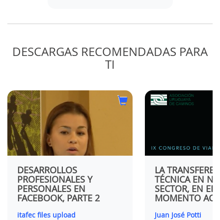
DESCARGAS RECOMENDADAS PARA
TI
 DEL
EJO-
CEDOR
LTAS
DESARROLLOS
LA TRANSFEREN
PROFESIONALES Y
TÉCNICA EN N
PERSONALES EN
SECTOR, EN EL
FACEBOOK, PARTE 2
MOMENTO ACT
itafec files upload
Juan José Potti