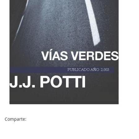
MI
CUENTA
NOTICIAS
BLOG
CLUB
AUTORES
CONTACTO
FAQ
Comparte:
Comparte: