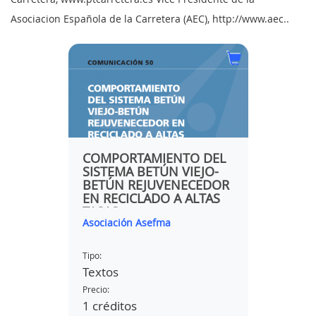
Asociacion Española de la Carretera (AEC), http://www.aec..
COMPORTAMIENTO DEL
TRAT
EL
SISTEMA BETÚN VIEJO-
ENVEJ
LOS
BETÚN REJUVENECEDOR
PROL
EN RECICLADO A ALTAS
ÚTIL 
TASAS
Asociación Asefma
Asociac
Tipo:
Tipo:
Textos
Textos
Precio:
Precio:
1 créditos
1 créd