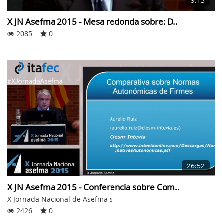
9:13
X JN Asefma 2015 - Mesa redonda sobre: D..
2085
0
26:52
X JN Asefma 2015 - Conferencia sobre Com..
X Jornada Nacional de Asefma s
2426
0