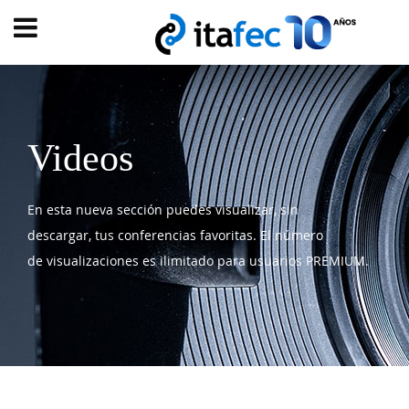
Main
menu
INICIO
EVOLUCIÓN
Videos
EVENTOS
En esta nueva sección puedes visualizar, sin
WATCH
NOW
descargar, tus conferencias favoritas. El número
ad
de visualizaciones es ilimitado para usuarios PREMIUM.
PRODUMER
VIDEOS
TRANSFORMACIÓN
DIGITAL
CUSTOMER
EXPERIENCE