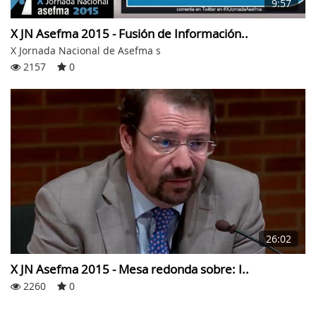
9:57
X JN Asefma 2015 - Fusión de Información..
X Jornada Nacional de Asefma s
2157
0
26:02
X JN Asefma 2015 - Mesa redonda sobre: I..
2260
0