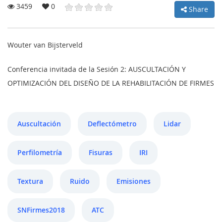
3459
0
Share
MY
Wouter van Bijsterveld
ACCOUNT
Conferencia invitada de la Sesión 2: AUSCULTACIÓN Y
OPTIMIZACIÓN DEL DISEÑO DE LA REHABILITACIÓN DE FIRMES
NEWS
BLOG
Auscultación
Deflectómetro
Lidar
CLUB
AUTHORS
Perfilometría
Fisuras
IRI
CONTACT
Textura
Ruido
Emisiones
FAQ
SNFirmes2018
ATC
Share: