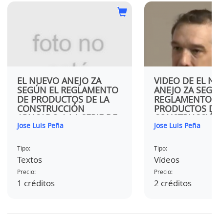
EL NUEVO ANEJO ZA
VIDEO DE EL N
SEGÚN EL REGLAMENTO
ANEJO ZA SEGÚ
DE PRODUCTOS DE LA
REGLAMENTO 
CONSTRUCCIÓN
PRODUCTOS DE
APLICADO A LA SERIE DE
CONSTRUCCIÓ
Jose Luis Peña
Jose Luis Peña
NORMAS 13108. LA
APLICADO A LA 
NUEVA DECLARACIÓN DE
NORMAS 13108.
PRESTACIONES.
NUEVA DECLAR
Tipo:
Tipo:
PRESTACIONES.
Textos
Vídeos
Precio:
Precio:
1 créditos
2 créditos