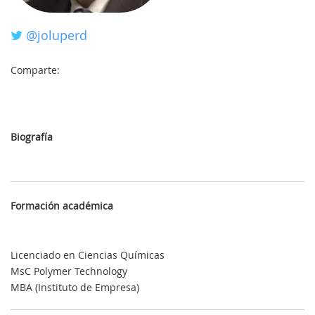
@joluperd
MI
Comparte:
CUENTA
NOTICIAS
Biografía
BLOG
CLUB
Formación académica
AUTORES
CONTACTO
Licenciado en Ciencias Químicas
FAQ
MsC Polymer Technology
MBA (Instituto de Empresa)
Comparte: