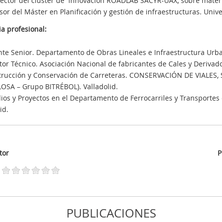
ector del cluster de innovación ROADLAB SACYR-UAX, sobre materia
sor del Máster en Planificación y gestión de infraestructuras. Univ
a profesional:
te Senior. Departamento de Obras Lineales e Infraestructura Ur
tor Técnico. Asociación Nacional de fabricantes de Cales y Deriva
trucción y Conservación de Carreteras. CONSERVACIÓN DE VIALES,
OSA – Grupo BITRÉBOL). Valladolid.
ios y Proyectos en el Departamento de Ferrocarriles y Transportes
id.
tor
P
PUBLICACIONES