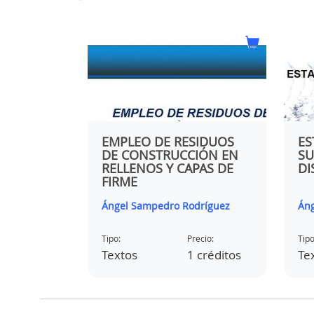
 ACTUAL Y
EMPLEO DE RESIDUOS
ES
DE CONSTRUCCIÓN EN
SU
N
RELLENOS Y CAPAS DE
DI
FIRME
T
dríguez
Ángel Sampedro Rodríguez
Áng
ecio:
Tipo:
Precio:
Tipo
 créditos
Textos
1 créditos
Te