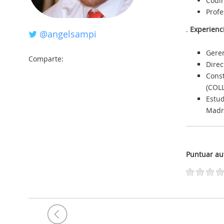
Codir
Profe
.
Experienci
@angelsampi
Geren
Comparte:
Direc
Cons
(COLL
Estud
Madr
Puntuar au