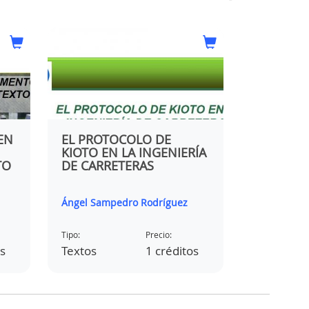
EN
EL PROTOCOLO DE
ESTABILI
KIOTO EN LA INGENIERÍA
SUELOS 
TO
DE CARRETERAS
EJECUCI
PRÁCTIC
Ángel Sampedro Rodríguez
Ángel Samp
Tipo:
Precio:
Tipo:
os
Textos
1 créditos
Textos