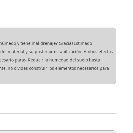
 húmedo y tiene mal drenaje? GraciasEstimado
del material y su posterior estabilización. Ambos efectos
ecesario para:- Reducir la humedad del suelo hasta
nte, no olvides construir los elementos necesarios para