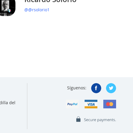
@@rsolorio1
Síguenos:
illa del