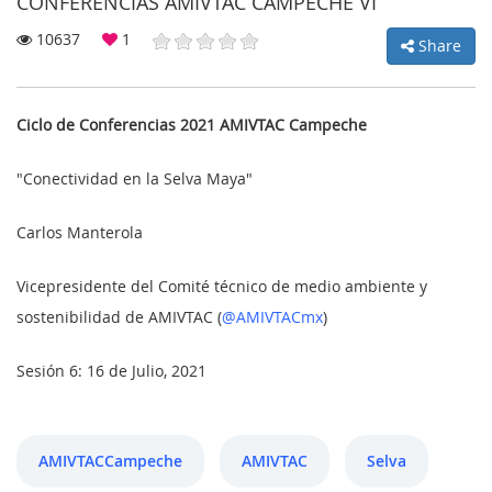
CONFERENCIAS AMIVTAC CAMPECHE VI
10637
1
Share
MY
Ciclo de Conferencias 2021 AMIVTAC Campeche
ACCOUNT
"Conectividad en la Selva Maya"
NEWS
Carlos Manterola
BLOG
CLUB
Vicepresidente del Comité técnico de medio ambiente y
sostenibilidad de AMIVTAC (
@AMIVTACmx
)
AUTHORS
CONTACT
Sesión 6: 16 de Julio, 2021
FAQ
AMIVTACCampeche
AMIVTAC
Selva
Share: