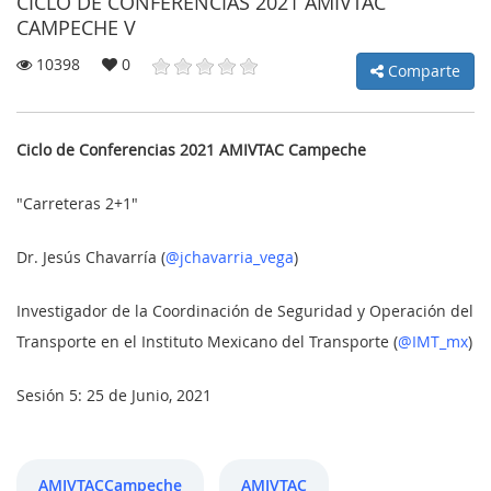
CICLO DE CONFERENCIAS 2021 AMIVTAC
CAMPECHE V
10398
0
Comparte
MI
CUENTA
Ciclo de Conferencias 2021 AMIVTAC Campeche
NOTICIAS
"Carreteras 2+1"
BLOG
Dr. Jesús Chavarría (
@jchavarria_vega
)
CLUB
Investigador de la Coordinación de Seguridad y Operación del
AUTORES
Transporte en el Instituto Mexicano del Transporte (
@IMT_mx
)
CONTACTO
Sesión 5: 25 de Junio, 2021
FAQ
Comparte:
AMIVTACCampeche
AMIVTAC