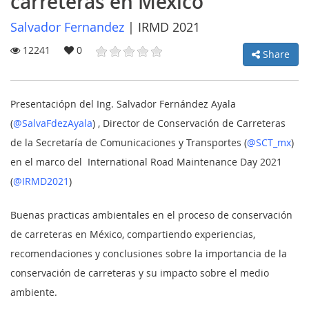
carreteras en México
Salvador Fernandez
|
IRMD 2021
12241
0
Share
MY
ACCOUNT
Presentaciópn del Ing. Salvador Fernández Ayala
NEWS
(
@SalvaFdezAyala
) , Director de Conservación de Carreteras
de la Secretaría de Comunicaciones y Transportes (
@SCT_mx
)
BLOG
en el marco del International Road Maintenance Day 2021
CLUB
(
@IRMD2021
)
AUTHORS
Buenas practicas ambientales en el proceso de conservación
CONTACT
de carreteras en México, compartiendo experiencias,
recomendaciones y conclusiones sobre la importancia de la
FAQ
conservación de carreteras y su impacto sobre el medio
ambiente.
Share: