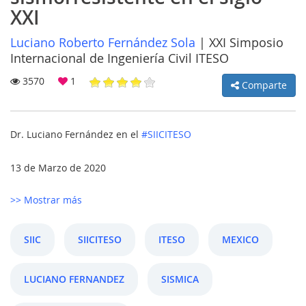
XXI
Luciano Roberto Fernández Sola
|
XXI Simposio
Internacional de Ingeniería Civil ITESO
MI
3570
1
Comparte
CUENTA
NOTICIAS
Dr. Luciano Fernández en el
#SIICITESO
BLOG
13 de Marzo de 2020
CLUB
>> Mostrar más
AUTORES
CONTACTO
SIIC
SIICITESO
ITESO
MEXICO
FAQ
LUCIANO FERNANDEZ
SISMICA
Comparte: