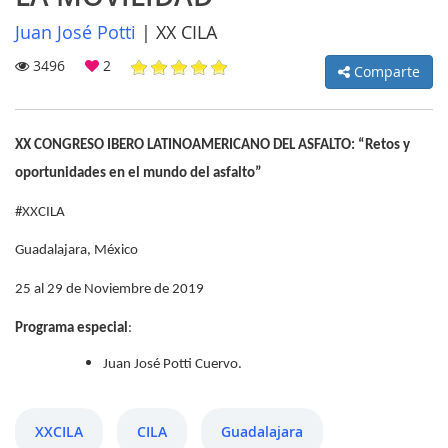
Juan José Potti
|
XX CILA
3496
2
Comparte
MI
CUENTA
XX CONGRESO IBERO LATINOAMERICANO DEL ASFALTO: “Retos y
oportunidades en el mundo del asfalto”
NOTICIAS
#XXCILA
BLOG
Guadalajara, México
CLUB
25 al 29 de Noviembre de 2019
AUTORES
Programa especial
:
CONTACTO
Juan José Potti Cuervo.
FAQ
XXCILA
CILA
Guadalajara
Comparte: