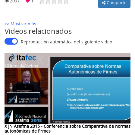
2097
1
Comparte
>> Mostrar más
MI
Videos relacionados
CUENTA
Reproducción automática del siguiente video
NOTICIAS
BLOG
CLUB
AUTORES
CONTACTO
FAQ
X JN Asefma 2015 - Conferencia sobre Comparativa de normas
autonómicas de firmes
Comparte: