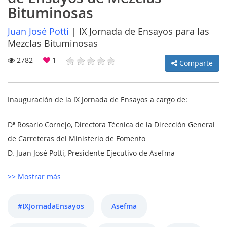
Bituminosas
Juan José Potti
|
IX Jornada de Ensayos para las
Mezclas Bituminosas
MI
2782
1
Comparte
CUENTA
NOTICIAS
Inauguración de la IX Jornada de Ensayos a cargo de:
BLOG
Dª Rosario Cornejo, Directora Técnica de la Dirección General
CLUB
de Carreteras del Ministerio de Fomento
AUTORES
D. Juan José Potti, Presidente Ejecutivo de Asefma
CONTACTO
>> Mostrar más
FAQ
#IXJornadaEnsayos
Asefma
Comparte: