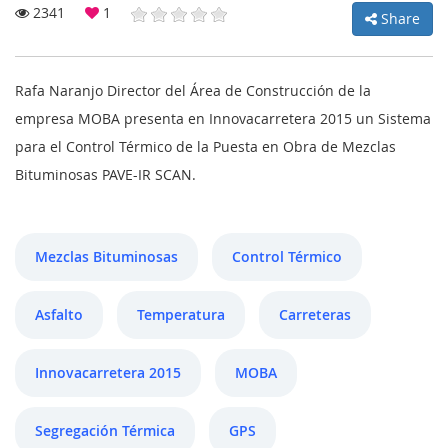
2341
1
Share
MY
Rafa Naranjo Director del Área de Construcción de la
empresa MOBA presenta en Innovacarretera 2015 un Sistema
ACCOUNT
para el Control Térmico de la Puesta en Obra de Mezclas
Bituminosas PAVE-IR SCAN.
NEWS
BLOG
CLUB
Mezclas Bituminosas
Control Térmico
AUTHORS
Asfalto
Temperatura
Carreteras
CONTACT
FAQ
Innovacarretera 2015
MOBA
Segregación Térmica
GPS
Share: