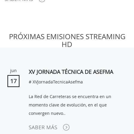
MI
PRÓXIMAS EMISIONES STREAMING
CUENTA
HD
NOTICIAS
BLOG
jun
XV JORNADA TÉCNICA DE ASEFMA
CLUB
17
# XVJornadaTecnicaAsefma
AUTORES
La Red de Carreteras se encuentra en un
CONTACTO
momento clave de evolución, en el que
FAQ
convergen nuevo..
SABER MÁS
Comparte: