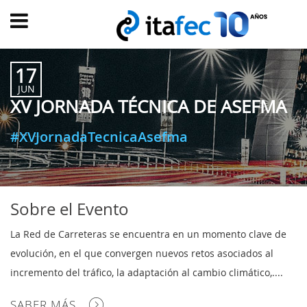
Main
menu
17
INICIO
JUN
XV JORNADA TÉCNICA DE ASEFMA
EVOLUCIÓN
EVENTOS
#XVJornadaTecnicaAsefma
WATCH
NOW
ad
PRODUMER
Sobre el Evento
VIDEOS
La Red de Carreteras se encuentra en un momento clave de
TRANSFORMACIÓN
evolución, en el que convergen nuevos retos asociados al
DIGITAL
incremento del tráfico, la adaptación al cambio climático,....
CUSTOMER
SABER MÁS
EXPERIENCE