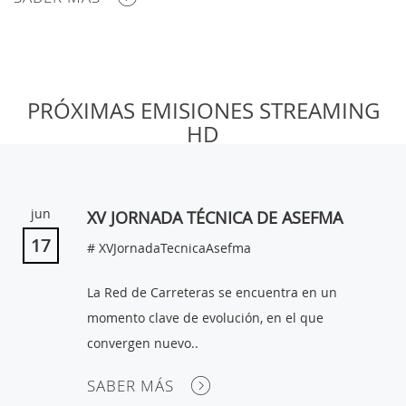
MI
PRÓXIMAS EMISIONES STREAMING
CUENTA
HD
NOTICIAS
BLOG
jun
XV JORNADA TÉCNICA DE ASEFMA
CLUB
17
# XVJornadaTecnicaAsefma
AUTORES
La Red de Carreteras se encuentra en un
CONTACTO
momento clave de evolución, en el que
FAQ
convergen nuevo..
SABER MÁS
Comparte: