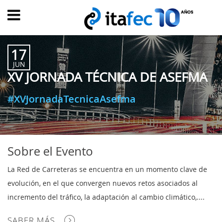
Main
menu
17
INICIO
JUN
XV JORNADA TÉCNICA DE ASEFMA
EVOLUCIÓN
EVENTOS
#XVJornadaTecnicaAsefma
WATCH
NOW
ad
PRODUMER
Sobre el Evento
VIDEOS
La Red de Carreteras se encuentra en un momento clave de
TRANSFORMACIÓN
evolución, en el que convergen nuevos retos asociados al
DIGITAL
incremento del tráfico, la adaptación al cambio climático,....
CUSTOMER
SABER MÁS
EXPERIENCE