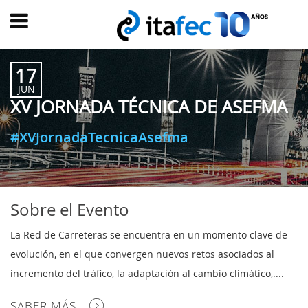
Main
menu
17
INICIO
JUN
XV JORNADA TÉCNICA DE ASEFMA
EVOLUCIÓN
EVENTOS
#XVJornadaTecnicaAsefma
WATCH
NOW
ad
PRODUMER
Sobre el Evento
VIDEOS
La Red de Carreteras se encuentra en un momento clave de
TRANSFORMACIÓN
evolución, en el que convergen nuevos retos asociados al
DIGITAL
incremento del tráfico, la adaptación al cambio climático,....
CUSTOMER
SABER MÁS
EXPERIENCE