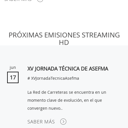
MI
PRÓXIMAS EMISIONES STREAMING
CUENTA
HD
NOTICIAS
BLOG
jun
XV JORNADA TÉCNICA DE ASEFMA
CLUB
17
# XVJornadaTecnicaAsefma
AUTORES
La Red de Carreteras se encuentra en un
CONTACTO
momento clave de evolución, en el que
FAQ
convergen nuevo..
SABER MÁS
Comparte: