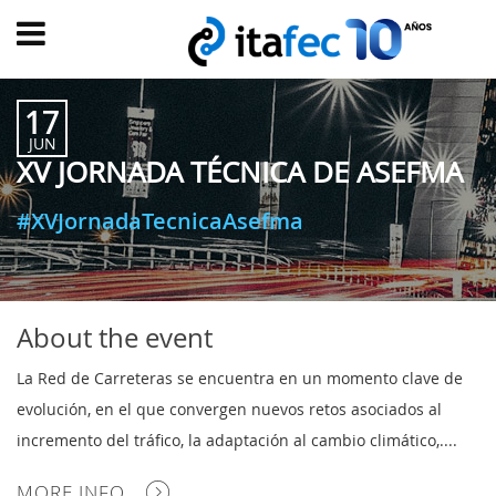
Main
menu
17
HOME
JUN
XV JORNADA TÉCNICA DE ASEFMA
EVOLUTION
EVENTS
#XVJornadaTecnicaAsefma
WATCH
NOW
ew
PRODUMER
About the event
VIDEOS
La Red de Carreteras se encuentra en un momento clave de
DIGITAL
evolución, en el que convergen nuevos retos asociados al
TRANSFORMATION
incremento del tráfico, la adaptación al cambio climático,....
CUSTOMER
MORE INFO
EXPERIENCE