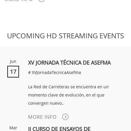
MY
UPCOMING HD STREAMING EVENTS
ACCOUNT
NEWS
Jun
XV JORNADA TÉCNICA DE ASEFMA
BLOG
17
# XVJornadaTecnicaAsefma
CLUB
AUTHORS
La Red de Carreteras se encuentra en un
momento clave de evolución, en el que
CONTACT
convergen nuevo..
FAQ
MORE INFO
Mar
II CURSO DE ENSAYOS DE
Share: