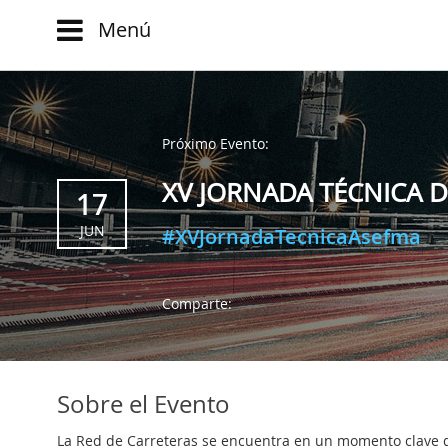
Menú
Main
menu
INICIO
Comparte:
NOTICIAS
Próximo Evento:
EVOLUCIÓN
BLOG
XV JORNADA TÉCNICA 
EVENTOS
17
CLUB
WATCH
JUN
#XVJornadaTecnicaAsefma
AUTORES
NOW
ad
CONTACTO
PRODUMER
Comparte:
FAQ
VIDEOS
TRANSFORMACIÓN
DIGITAL
Sobre el Evento
CUSTOMER
La Red de Carreteras se encuentra en un momento clave d
EXPERIENCE