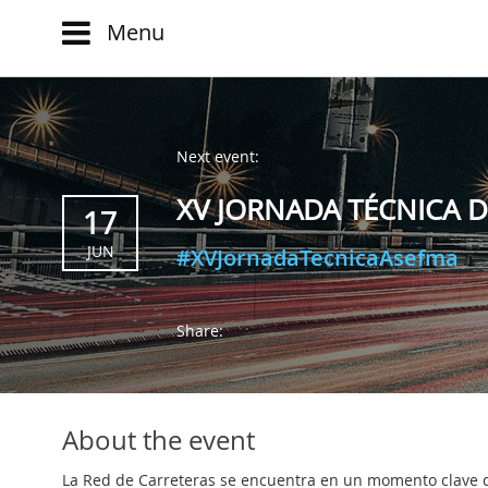
Menu
Main
menu
HOME
Share:
NEWS
Next event:
EVOLUTION
BLOG
XV JORNADA TÉCNICA 
EVENTS
17
CLUB
WATCH
JUN
#XVJornadaTecnicaAsefma
AUTHORS
NOW
ew
CONTACT
PRODUMER
Share:
FAQ
VIDEOS
DIGITAL
TRANSFORMATION
About the event
CUSTOMER
La Red de Carreteras se encuentra en un momento clave d
EXPERIENCE