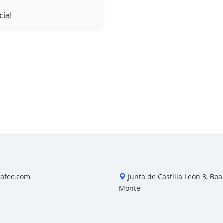
ial
tafec.com
Junta de Castilla León 3, Boad
Monte