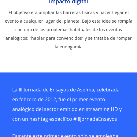
impacto digital
El objetivo era ampliar las barreras físicas y hacer llegar el
evento a cualquier lugar del planeta. Bajo esta idea se rompía
con uno de los problemas habituales de los eventos
analógicos: “hablar para convencidos” y se trataba de romper
la endogamia
La III Jornada de Ensayos de Asefma, celebrada
en febrero de 2012, fue el primer evento
analógico del sector emitido en streaming HD y
con un hashtag específico #IIIJornadaEnsayos
Durante este primer evento sólo se empleaba