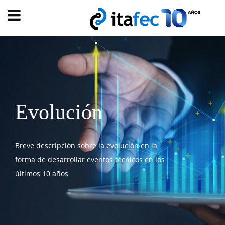
Main
menu
INICIO
EVOLUCIÓN
EVENTOS
Evolución
WATCH
NOW
ad
PRODUMER
Breve descripción sobre la evolución en la
forma de desarrollar eventos técnicos en los
VIDEOS
últimos 10 años
TRANSFORMACIÓN
DIGITAL
CUSTOMER
EXPERIENCE