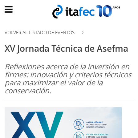
Main
menu
VOLVER AL LISTADO DE EVENTOS
INICIO
XV Jornada Técnica de Asefma
EVOLUCIÓN
EVENTOS
Reflexiones acerca de la inversión en
WATCH
firmes: innovación y criterios técnicos
NOW
para maximizar el valor de la
ad
conservación.
PRODUMER
VIDEOS
TRANSFORMACIÓN
DIGITAL
CUSTOMER
EXPERIENCE