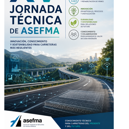
MI
CUENTA
NOTICIAS
BLOG
CLUB
AUTORES
CONTACTO
FAQ
Comparte: